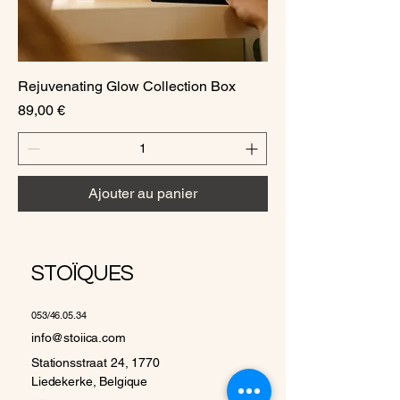
Rejuvenating Glow Collection Box
Prix
89,00 €
Ajouter au panier
STOÏQUES
053/46.05.34
info@stoiica.com
Stationsstraat 24, 1770
Liedekerke, Belgique