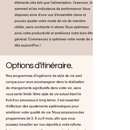
éléments clés tels que l'alimentation, l'exercice, le
sommeil et les indicateurs de performance. Vous
disposez ainsi d'une vue d'ensemble claire et
pouvez ajuster votre mode de vie de manière
ciblée, sans contrainte ni stress. Vous optimisez
ainsi votre productivité et améliorez votre bien-être
général. Commencez à optimiser votre mode de vie
dès aujourd'hui !
Options d'itinéraire.
Nos programmes d'ingénierie de style de vie sont
conçus pour vous accompagner dans la réalisation
de changements significatifs dans votre vie, sans
vous sentir limité. Votre style de vie actuel étant le
fruit d'un processus à long terme, il est essentiel
d'effectuer des ajustements systématiques pour
améliorer votre qualité de vie. Nous proposons des
programmes de 3, 6 ou 9 mois, afin que vous
puissiez travailler sur vos objectifs à votre rythme.