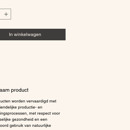
mende barrière op de huid,
vochtverlies te voorkomen en
en de stevigheid en elasticiteit.
ontour ziet er zichtbaar frisser
iger uit.
In winkelwagen
:
Breng de Smoothing Eye
aan op een gereinigde huid
 ogen en klop zachtjes in met
ertoppen.
aam product
ucten worden vervaardigd met
iendelijke productie- en
ingsprocessen, met respect voor
elijke gezondheid en een
oord gebruik van natuurlijke