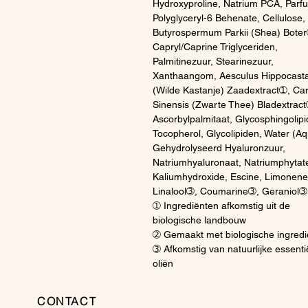
Hydroxyproline, Natrium PCA, Parf
Polyglyceryl-6 Behenate, Cellulose,
Butyrospermum Parkii (Shea) Bote
Capryl/Caprine Triglyceriden,
Palmitinezuur, Stearinezuur,
Xanthaangom, Aesculus Hippocas
(Wilde Kastanje) Zaadextract➀, Cam
Sinensis (Zwarte Thee) Bladextract
Ascorbylpalmitaat, Glycosphingolipi
Tocopherol, Glycolipiden, Water (Aq
Gehydrolyseerd Hyaluronzuur,
Natriumhyaluronaat, Natriumphytat
Kaliumhydroxide, Escine, Limonen
Linalool➂, Coumarine➂, Geraniol➂
➀ Ingrediënten afkomstig uit de
biologische landbouw
➁ Gemaakt met biologische ingredi
➂ Afkomstig van natuurlijke essenti
oliën
CONTACT