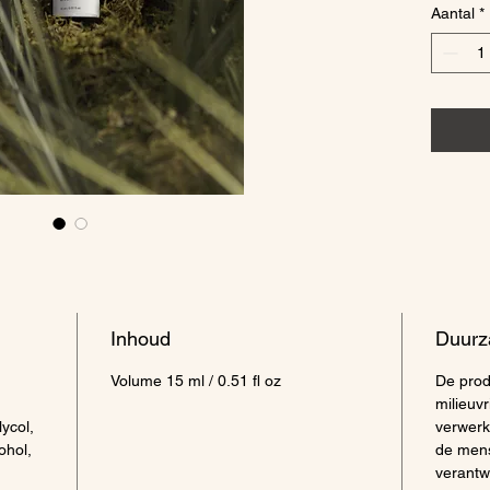
Aantal
*
bescher
helpen 
verbeter
De oogc
en jeugd
Gebruik
Cream 
rond de
de ving
Inhoud
Duurz
Volume 15 ml / 0.51 fl oz
De prod
milieuvr
ycol,
verwerk
ohol,
de mens
verantw