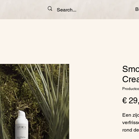
B
Smo
Cre
Productc
€ 29
Een zij
verfris
rond de
maken.