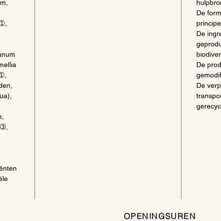
um,
hulpbro
De form
r➀,
princip
De ingr
geprodu
tanum
biodivers
ellia
De prod
➀,
gemodif
den,
De verp
ua),
transpo
gerecyc
e,
e➂,
ënten
ële
OPENINGSUREN