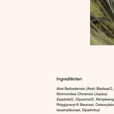
Ingrediënten
Aloë Barbadensis (Aloë) Bladsap➀,
Simmondsia Chinensis (Jojoba)
Zaadolie➀, Glycerine➁, Pentyleengl
Polyglyceryl-6 Stearaat, Cetearylalc
Isoamyllauraat, Dipalmitoyl