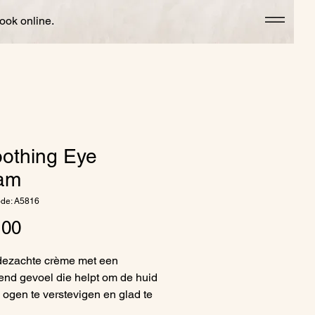
ook online.
othing Eye
am
ode: A5816
Prijs
,00
dezachte crème met een
send gevoel die helpt om de huid
 ogen te verstevigen en glad te
 Ceramiden vormen een