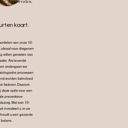
Aanbevolen.
urten kaart.
ordelen van onze 10-
, ideaal voor diegenen
ig willen genieten van
atie. Als levende
men ondergaan we
siologische processen
rend worden beïnvloed
ne factoren. Daarom
j deze optie voor een
ale preventieve
szorg. Met een 10-
rt investeert u in uw
ehoudt u een gezonde
balans.