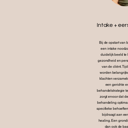
Intake + eer
Bij de opstart van 
een intake noodz
duidelijk beeld te
gezondheid en perso
van de cliënt. Tij
worden belangrijke
klachten verzamel
een gerichte en
behandelstrategie te
zorgt ervoor dat d
behandeling optimaal
specifieke behoeften
bijdraagt aan ee
healing. Een grondi
dan ook de bas