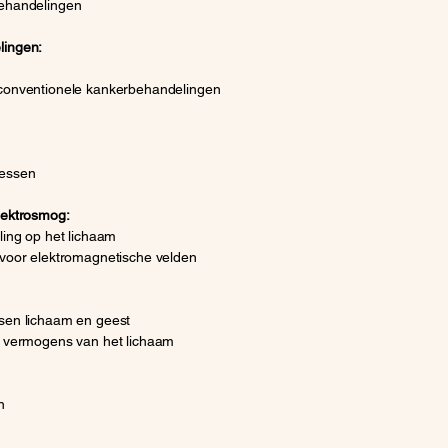
behandelingen
lingen:
m
 conventionele kankerbehandelingen
cessen
lektrosmog:
ling op het lichaam
 voor elektromagnetische velden
sen lichaam en geest
e vermogens van het lichaam
n