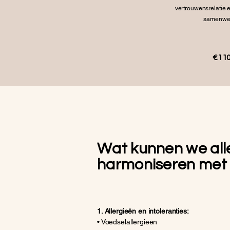
vertrouwensrelatie e
samenwer
€110
Wat kunnen we all
harmoniseren met 
1. Allergieën en intoleranties:
• Voedselallergieën