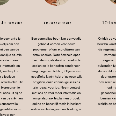
ste sessie.
Losse sessie.
10-be
bioresonantie is
Een eenmalige beurt kan eenvoudig
Ontdek de vo
akelijk om een
geboekt worden voor acute
beurten kaart
 krijgen van de
problemen of om te profiteren van
die regelmat
onlijke situatie
detox sessies. Deze flexibele optie
harmonis
dens de intake
biedt de mogelijkheid om snel in te
organis
 informatie en
spelen op je behoeften zonder een
duizenden fy
d, wat helpt om
langdurige verplichting. Of je nu een
die voortdu
 effectieve
specifieke klacht hebt of gewoon wilt
door exter
 ontwikkelen. Dit
ontgiften, onze eenmalige sessies
adviseren wi
e bioresonantie
zijn ideaal voor jou. Neem contact
optim
 aansluit bij de
met ons op voor meer informatie en
gezondheid
 van de cliënt en
om je afspraak te plannen of boek
beurten kaa
n succesvolle
online en beschrijf reeds in het kort
welzijn en b
ge intake vormt
wat de aanleiding van uw boeking is.
is voor een