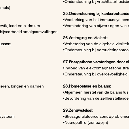
•Ondersteuning bij vruchtbaarheids
mmels)
25.Ondersteuning bij kankerbehande
•Versterking van het immuunsystee
kwik, lood en cadmium
•Vermindering van bijwerkingen van
r bijvoorbeeld amalgaamvullingen
26.Anti-aging en vitaliteit:
russen:
•Verbetering van de algehele vitaliteit
•Ondersteuning bij verouderingspro
27.Energetische verstoringen door e
•Invloed van elektromagnetische stra
•Ondersteuning bij overgevoeligheid
nieren, longen en darmen
28.Homeostase en balans:
•Algemeen herstel van de balans tus
•Bevordering van de zelfherstellend
29.Zenuwstelsel:
nsysteem
•Stressgerelateerde zenuwprobleme
•Neuropathie (zenuwpijn)