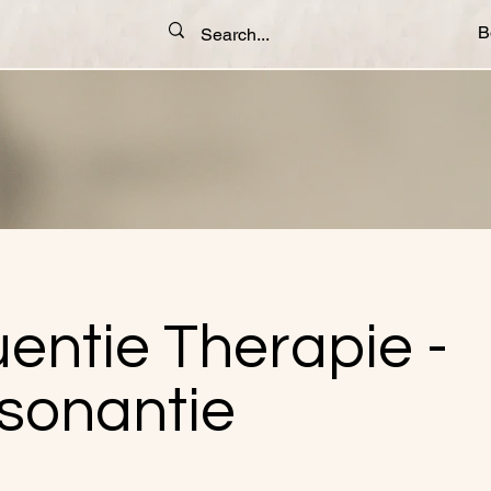
B
entie Therapie -
sonantie