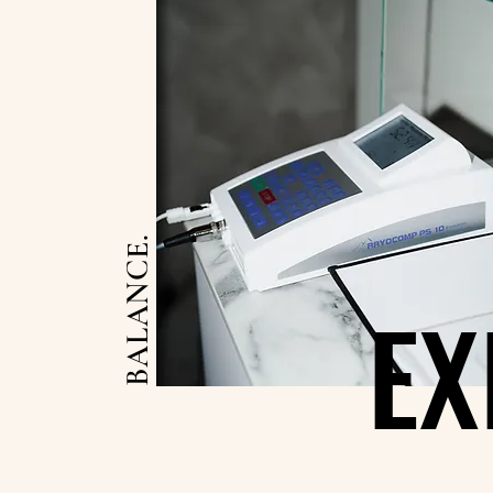
BALANCE.
EX
EX