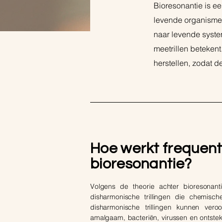
Bioresonantie is ee
levende organismen
naar levende syste
meetrillen betekent
herstellen, zodat d
Hoe werkt frequenti
bioresonantie?
Volgens de theorie achter bioresonant
disharmonische trillingen die chemisc
disharmonische trillingen kunnen ver
amalgaam, bacteriën, virussen en ontstek