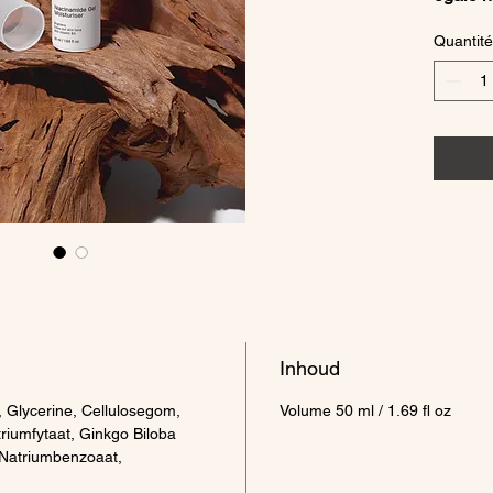
Quantité
Deze li
gezichts
Niacin
en een 
de huid
voor ee
vermind
ongelij
Breng d
huid vo
egalere 
Gebruik
Inhoud
schone 
, Glycerine, Cellulosegom,
Volume 50 ml / 1.69 fl oz
riumfytaat, Ginkgo Biloba
, Natriumbenzoaat,