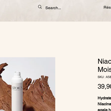
Rése
Nia
Mois
SKU : A5
39,9
Hydrat
Niacina
egale h