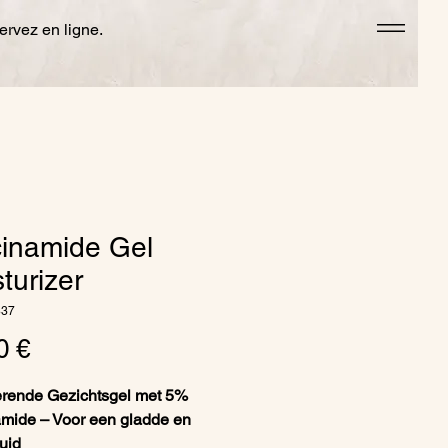
rvez en ligne.
cinamide Gel
turizer
837
Prix
0 €
erende Gezichtsgel met 5%
mide – Voor een gladde en
uid