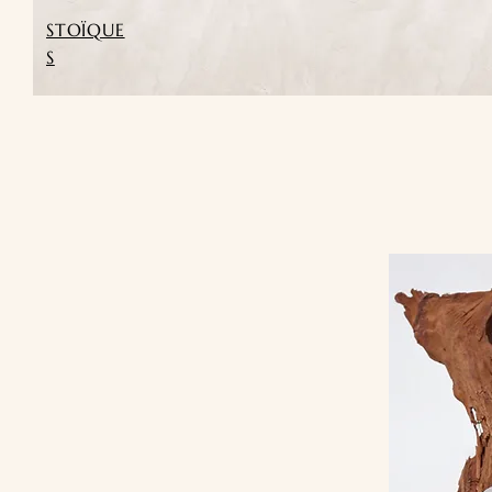
STOÏQUE
S