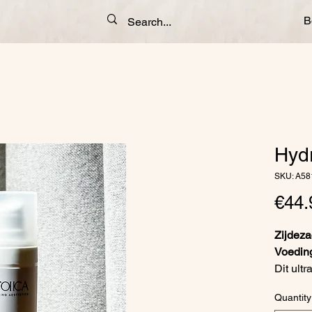
B
Hyd
SKU: A58
€44.
Zijdeza
Voeding
Dit ultr
op de h
Quantity
hydrata