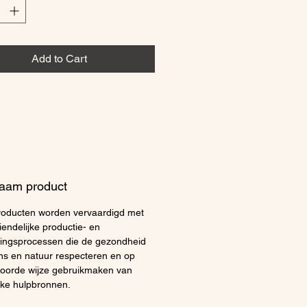
 look die de hele dag
t. Kalmerende Bisabolol zorgt
mfort, terwijl extracten van
rry (Kruipbraam) en Pioenroos
Add to Cart
 voeden met essentiële
en en voedingsstoffen.
:
Breng aan op een gereinigde
s ochtends en/of 's avonds.
aam product
oducten worden vervaardigd met
iendelijke productie- en
ingsprocessen die de gezondheid
s en natuur respecteren en op
oorde wijze gebruikmaken van
ijke hulpbronnen.