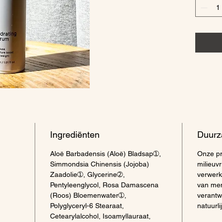
gezonde
aanhoud
voor co
Cloudbe
de huid
vitamin
Gebruik
huid, '
Ingrediënten
Duurz
Aloë Barbadensis (Aloë) Bladsap➀,
Onze pr
Simmondsia Chinensis (Jojoba)
milieuvr
Zaadolie➀, Glycerine➁,
verwerk
Pentyleenglycol, Rosa Damascena
van men
(Roos) Bloemenwater➀,
verantw
Polyglyceryl-6 Stearaat,
natuurl
Cetearylalcohol, Isoamyllauraat,