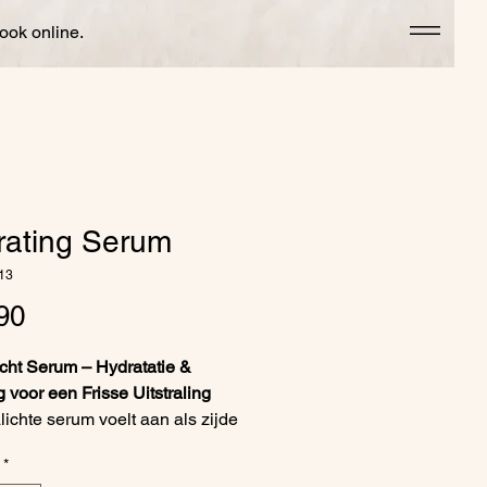
ook online.
rating Serum
13
Price
90
cht Serum – Hydratatie &
 voor een Frisse Uitstraling
alichte serum voelt aan als zijde
uid en geeft een directe
*
tieboost voor een frisse,