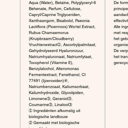
Aqua (Water), Betaïne, Polyglyceryl-6
De form
Behenate, Parfum, Cellulose,
princip
Capryl/Caprine Triglyceriden,
aandach
Xanthaangom, Bisabolol, Paeonia
effectivi
Lactiflora (Pioenroos) Wortel Extract,
Alle in
Rubus Chamaemorus
met res
(Kruipbraam/Cloudberry)
het geb
Vruchtenextract➀, Ascorbylpalmitaat,
organis
Gehydrolyseerd Hyaluronzuur,
De verp
Natriumhyaluronaat, Natriumfytaat,
het tra
Tocopherol (Vitamine E),
gerecyc
Benzylalcohol, Alteromonas
Fermentextract, Fenethanol, CI
77491 (Ijzeroxiden)④,
Natriumbenzoaat, Kaliumsorbaat,
Kaliumhydroxide, Glycolipiden,
Limonene➂, Geraniol➂,
Coumarine➂, Linalool➂
➀ Ingrediënten afkomstig uit
biologische landbouw
➁ Gemaakt met biologische