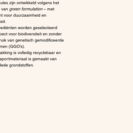
ules zijn ontwikkeld volgens het
e van
green formulation
– met
t voor duurzaamheid en
teit.
grediënten worden geselecteerd
pect voor biodiversiteit en zonder
ruik van genetisch gemodificeerde
men (GGO’s).
akking is volledig recyclebaar en
nsportmateriaal is gemaakt van
lede grondstoffen.